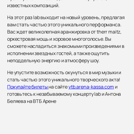
известных композиций.
На этот раз lab выходит на новый уровень, предлагая
вам стать частью этого уникального перформанса.
Вас ждет великолепная аранжировка от therr maitz,
оркестровая мощь и хоровое многоголосье. Вы
сможете насладиться знакомыми произведениями в
исполнении звездных гостей, а также ощутить
неподдельную энергию и атмосферу шоу.
Не упустите возможность окунуться в мир музыки и
стать частью этого уникального творческого акта!
Покупайте билеты
на сайте
vtb.arena-kassa.com
и
готовьтесь к незабываемому концерту lab и Антона
Беляева на ВТБ Арене