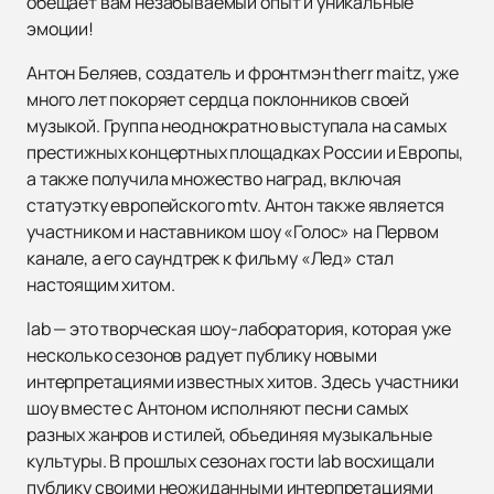
обещает вам незабываемый опыт и уникальные
эмоции!
Антон Беляев, создатель и фронтмэн therr maitz, уже
много лет покоряет сердца поклонников своей
музыкой. Группа неоднократно выступала на самых
престижных концертных площадках России и Европы,
а также получила множество наград, включая
статуэтку европейского mtv. Антон также является
участником и наставником шоу «Голос» на Первом
канале, а его саундтрек к фильму «Лед» стал
настоящим хитом.
lab — это творческая шоу-лаборатория, которая уже
несколько сезонов радует публику новыми
интерпретациями известных хитов. Здесь участники
шоу вместе с Антоном исполняют песни самых
разных жанров и стилей, объединяя музыкальные
культуры. В прошлых сезонах гости lab восхищали
публику своими неожиданными интерпретациями