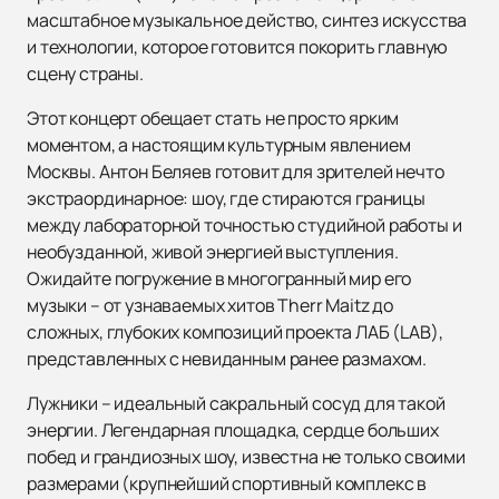
масштабное музыкальное действо, синтез искусства
и технологии, которое готовится покорить главную
сцену страны.
Этот концерт обещает стать не просто ярким
моментом, а настоящим культурным явлением
Москвы. Антон Беляев готовит для зрителей нечто
экстраординарное: шоу, где стираются границы
между лабораторной точностью студийной работы и
необузданной, живой энергией выступления.
Ожидайте погружение в многогранный мир его
музыки – от узнаваемых хитов Therr Maitz до
сложных, глубоких композиций проекта ЛАБ (LAB),
представленных с невиданным ранее размахом.
Лужники – идеальный сакральный сосуд для такой
энергии. Легендарная площадка, сердце больших
побед и грандиозных шоу, известна не только своими
размерами (крупнейший спортивный комплекс в