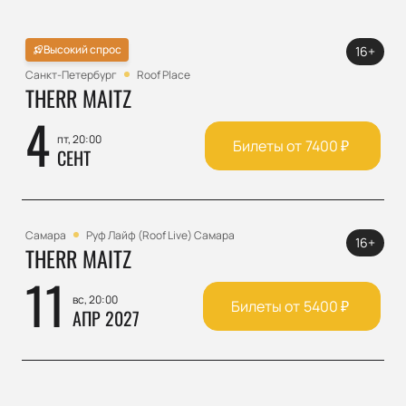
Высокий спрос
16+
Санкт-Петербург
Roof Place
THERR MAITZ
4
пт, 20:00
Билеты от
7400
₽
СЕНТ
Самара
Руф Лайф (Roof Live) Самара
16+
THERR MAITZ
11
вс, 20:00
Билеты от
5400
₽
АПР 2027