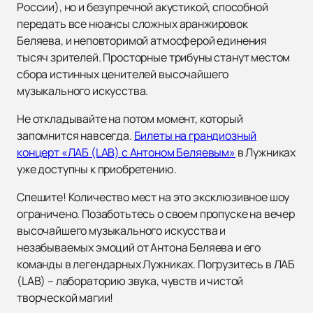
России), но и безупречной акустикой, способной
передать все нюансы сложных аранжировок
Беляева, и неповторимой атмосферой единения
тысяч зрителей. Просторные трибуны станут местом
сбора истинных ценителей высочайшего
музыкального искусства.
Не откладывайте на потом момент, который
запомнится навсегда.
Билеты на грандиозный
концерт «ЛАБ (LAB) с Антоном Беляевым»
в Лужниках
уже доступны к приобретению.
Спешите! Количество мест на это эксклюзивное шоу
ограничено. Позаботьтесь о своем пропуске на вечер
высочайшего музыкального искусства и
незабываемых эмоций от Антона Беляева и его
команды в легендарных Лужниках. Погрузитесь в ЛАБ
(LAB) – лабораторию звука, чувств и чистой
творческой магии!