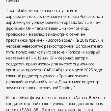
группы
Therr Maitz, чье уникальное звучание и
харизматичные шоу покорили не только Россию, но и
зарубежную публику, Беляев – гораздо больше, чем
фронтмен. Он – талантливейший композитор,
продюсер, чей вклад в индустрию отмечен
престижной премией «Золотой орёл» (в 2019 году), и
человек невероятно разносторонний. Вспомните его
путь: полуфиналист 2-го сезона «Голоса» и мудрый
наставник в 11-м, 12-м и 13-м сезонах, автор и
создатель аранжировок для высоко оцененного
критиками проекта «ЛАБ (LAB)», а с марта 2025 года –
главный редактор журнала «Правила жизни»,
делящийся глубиной мысли. Даже в мире видеоигр
звучит его голос – в эпичной Destiny 2.
И вот сейчас фокус всего творчества Антона Беляева
сходится в одной точке – уникальном, долгожданном
проекте ЛАБ (LAB). Это не просто концерт – это