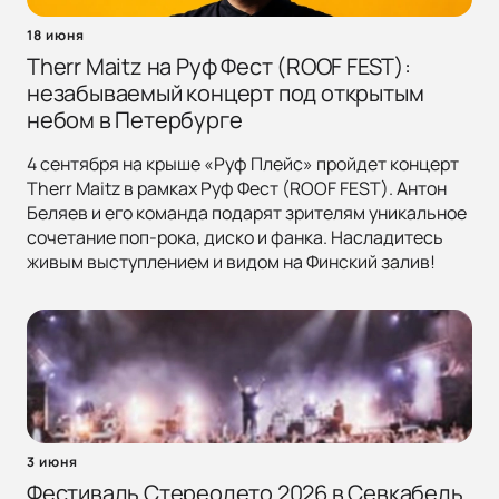
18 июня
Therr Maitz на Руф Фест (ROOF FEST):
незабываемый концерт под открытым
небом в Петербурге
4 сентября на крыше «Руф Плейс» пройдет концерт
Therr Maitz в рамках Руф Фест (ROOF FEST). Антон
Беляев и его команда подарят зрителям уникальное
сочетание поп-рока, диско и фанка. Насладитесь
живым выступлением и видом на Финский залив!
3 июня
Фестиваль Стереолето 2026 в Севкабель