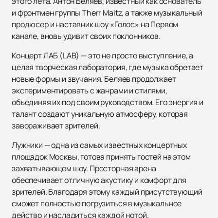
этого лета. Антон Беляев, известный как основатель
и фронтмен группы Therr Maitz, а также музыкальный
продюсер и наставник шоу «Голос» на Первом
канале, вновь удивит своих поклонников.
Концерт ЛАБ (LAB) — это не просто выступление, а
целая творческая лаборатория, где музыка обретает
новые формы и звучания. Беляев продолжает
экспериментировать с жанрами и стилями,
объединяя их под своим руководством. Его энергия и
талант создают уникальную атмосферу, которая
завораживает зрителей.
Лужники — одна из самых известных концертных
площадок Москвы, готова принять гостей на этом
захватывающем шоу. Просторная арена
обеспечивает отличную акустику и комфорт для
зрителей. Благодаря этому каждый присутствующий
сможет полностью погрузиться в музыкальное
действо и насладиться каждой нотой.