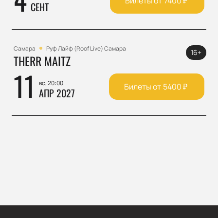
Билеты от
7400
₽
СЕНТ
Самара
Руф Лайф (Roof Live) Самара
16+
THERR MAITZ
11
вс, 20:00
Билеты от
5400
₽
АПР 2027