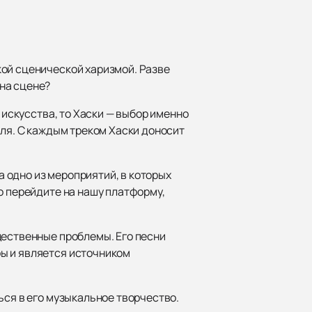
кой сценической харизмой. Разве
на сцене?
 искусства, то Хаски — выбор именно
еля. С каждым треком Хаски доносит
а одно из мероприятий, в которых
о перейдите на нашу платформу,
щественные проблемы. Его песни
ы и является источником
ься в его музыкальное творчество.