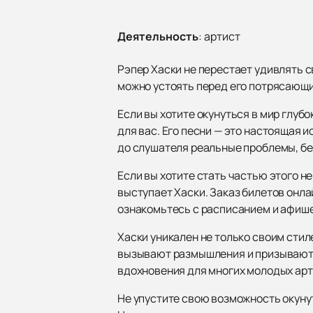
Деятельность
:
артист
Рэпер Хаски не перестает удивлять 
можно устоять перед его потрясающи
Если вы хотите окунуться в мир глуб
для вас. Его песни — это настоящая 
до слушателя реальные проблемы, бе
Если вы хотите стать частью этого не
выступает Хаски. Заказ билетов онла
ознакомьтесь с расписанием и афише
Хаски уникален не только своим сти
вызывают размышления и призывают к
вдохновения для многих молодых арт
Не упустите свою возможность окуну