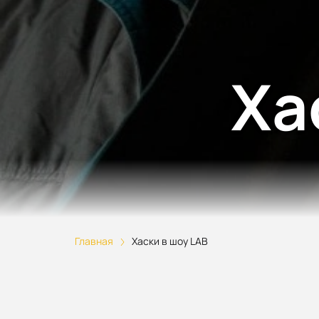
Ха
Главная
Хаски в шоу LAB