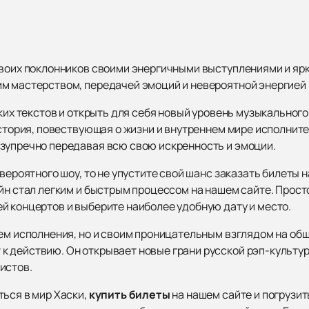
своих поклонников своими энергичными выступлениями и яр
м мастерством, передачей эмоций и невероятной энергией 
оких текстов и открыть для себя новый уровень музыкального
история, повествующая о жизни и внутреннем мире исполнит
зупречно передавая всю свою искренность и эмоции.
вероятного шоу, то не упустите свой шанс заказать билеты н
йн стал легким и быстрым процессом на нашем сайте. Прост
й концертов и выберите наиболее удобную дату и место.
лем исполнения, но и своим проницательным взглядом на об
 действию. Он открывает новые грани русской рэп-культур
истов.
ться в мир Хаски,
купить билеты
на нашем сайте и погрузит